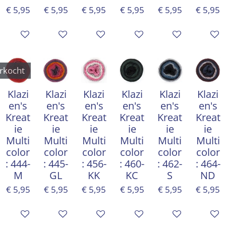
€ 5,95
€ 5,95
€ 5,95
€ 5,95
€ 5,95
€ 5,95
Houd mij op de hoogte
In winkelwagen
In winkelwagen
Houd mij op de hoogte
In winkelwagen
In win
rkocht
Klazi
Klazi
Klazi
Klazi
Klazi
Klazi
en's
en's
en's
en's
en's
en's
Kreat
Kreat
Kreat
Kreat
Kreat
Kreat
ie
ie
ie
ie
ie
ie
Multi
Multi
Multi
Multi
Multi
Multi
color
color
color
color
color
color
: 444-
: 445-
: 456-
: 460-
: 462-
: 464-
M
GL
KK
KC
S
ND
€ 5,95
€ 5,95
€ 5,95
€ 5,95
€ 5,95
€ 5,95
Houd mij op de hoogte
In winkelwagen
In winkelwagen
In winkelwagen
In winkelwagen
In win