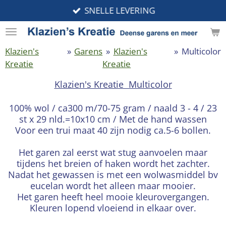
SNELLE LEVERING
Ga
direct
naar
de
Klazien's
»
Garens
»
Klazien's
»
Multicolor
hoofdinhoud
Kreatie
Kreatie
Klazien's Kreatie Multicolor
100% wol / ca300 m/70-75 gram / naald 3 - 4 / 23
st x 29 nld.=10x10 cm / Met de hand wassen
Voor een trui maat 40 zijn nodig ca.5-6 bollen.
Het garen zal eerst wat stug aanvoelen maar
tijdens het breien of haken wordt het zachter.
Nadat het gewassen is met een wolwasmiddel bv
eucelan wordt het alleen maar mooier.
Het garen heeft heel mooie kleurovergangen.
Kleuren lopend vloeiend in elkaar over.