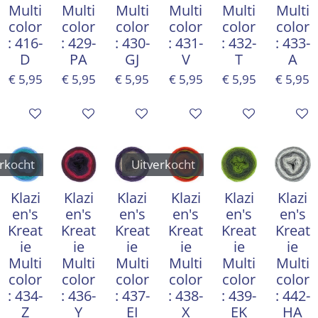
Multi
Multi
Multi
Multi
Multi
Multi
color
color
color
color
color
color
: 416-
: 429-
: 430-
: 431-
: 432-
: 433-
D
PA
GJ
V
T
A
€ 5,95
€ 5,95
€ 5,95
€ 5,95
€ 5,95
€ 5,95
In winkelwagen
In winkelwagen
Houd mij op de hoogte
In winkelwagen
In winkelwagen
In win
rkocht
Uitverkocht
Klazi
Klazi
Klazi
Klazi
Klazi
Klazi
en's
en's
en's
en's
en's
en's
Kreat
Kreat
Kreat
Kreat
Kreat
Kreat
ie
ie
ie
ie
ie
ie
Multi
Multi
Multi
Multi
Multi
Multi
color
color
color
color
color
color
: 434-
: 436-
: 437-
: 438-
: 439-
: 442-
Z
Y
EI
X
EK
HA