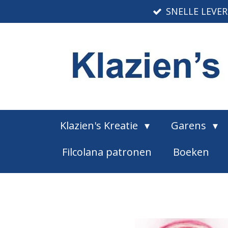
SNELLE LEVE
Ga
direct
naar
de
hoofdinhoud
Klazien's Kreatie
Garens
Filcolana patronen
Boeken