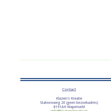
Contact
Klazien's Kreatie
Stationsweg 20 (geen bezoekadres)
8191AH Wapenveld
info@klazienskreatie.nl