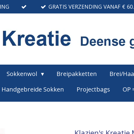
RING
GRATIS VERZENDING VANAF € 60
Sokkenwol
Breipakketten
Brei/Ha
Handgebreide Sokken
Projectbags
OP 
Klazien's Kreatie 