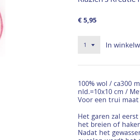
€ 5,95
In winkel
100% wol / ca300 m/
nld.=10x10 cm / M
Voor een trui maat 
Het garen zal eers
het breien of hake
Nadat het gewasse