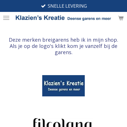
SNELLE LEVERING
Ga
direct
naar
de
hoofdinhoud
Deze merken breigarens heb ik in mijn shop.
Als je op de logo's klikt kom je vanzelf bij de
garens.