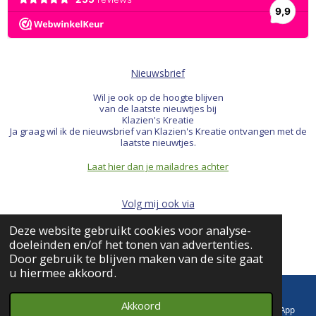
Nieuwsbrief
Wil je ook op de hoogte blijven
van de laatste nieuwtjes bij
Klazien's Kreatie
Ja graag wil ik de nieuwsbrief van Klazien's Kreatie ontvangen met de
laatste nieuwtjes.
Laat hier dan je mailadres achter
Volg mij ook via
Deze website gebruikt cookies voor analyse-
F
I
W
doeleinden en/of het tonen van advertenties.
a
n
h
© 2022 Klazien's Kreatie
Door gebruik te blijven maken van de site gaat
c
s
a
u hiermee akkoord.
e
t
t
b
a
s
Akkoord
o
g
A
E-mailadres
Telefoonnummer
Kaart
WhatsApp