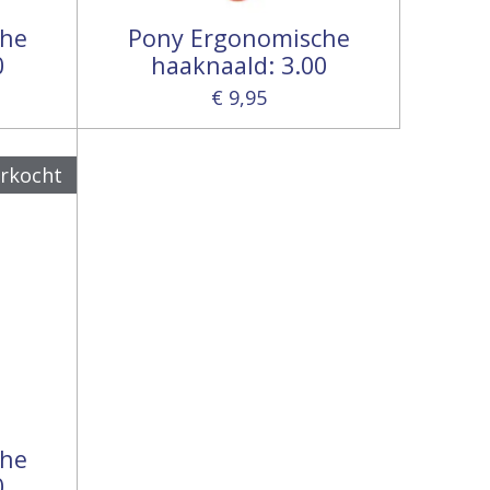
che
Pony Ergonomische
0
haaknaald: 3.00
€ 9,95
erkocht
che
0