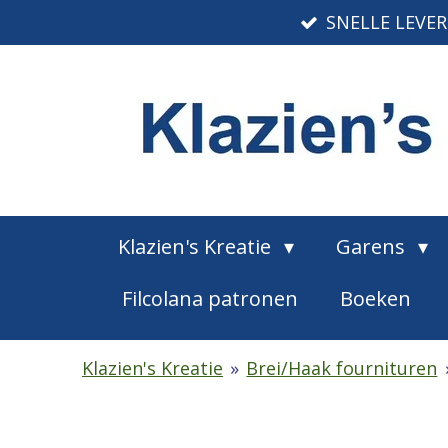
SNELLE LEVE
Ga
direct
naar
de
hoofdinhoud
Klazien's Kreatie
Garens
Filcolana patronen
Boeken
Klazien's Kreatie
»
Brei/Haak fournituren