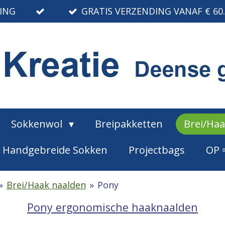
RING
GRATIS VERZENDING VANAF € 60
Sokkenwol
Breipakketten
Brei/Ha
Handgebreide Sokken
Projectbags
OP 
»
Brei/Haak naalden
»
Pony
Pony ergonomische haaknaalden