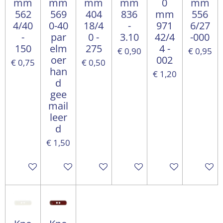
mm
mm
mm
mm
0
mm
562
569
404
836
mm
556
4/40
0-40
18/4
-
971
6/27
-
par
0 -
3.10
42/4
-000
150
elm
275
4 -
€ 0,90
€ 0,95
oer
002
€ 0,75
€ 0,50
han
€ 1,20
d
gee
mail
leer
d
€ 1,50
In winkelwagen
In winkelwagen
In winkelwagen
In winkelwagen
In winkelwagen
In wink