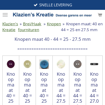
SNELLE LEVERING
Ga
direct
naar
de
Klazien's
»
Brei/Haak
»
Knopen
»
Knopen maat: 40 en
hoofdinhoud
Kreatie
fournituren
44 = 25 en 27.5 mm
Knopen maat 40 - 44 = 25 - 27.5 mm
==============================
Kno
Kno
Kno
Kno
Kno
Kno
op
op
op
op
op
op
ma
ma
ma
ma
ma
ma
at
at
at
at
at
at
40 =
40 =
40 =
44 =
44 =
44 =
25
25
25
27.5
27.5
27.0