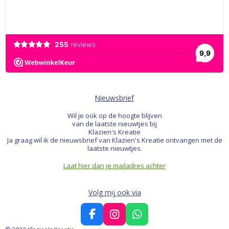
Nieuwsbrief
Wil je ook op de hoogte blijven
van de laatste nieuwtjes bij
Klazien's Kreatie
Ja graag wil ik de nieuwsbrief van Klazien's Kreatie ontvangen met de
laatste nieuwtjes.
Laat hier dan je mailadres achter
Volg mij ook via
F
I
W
a
n
h