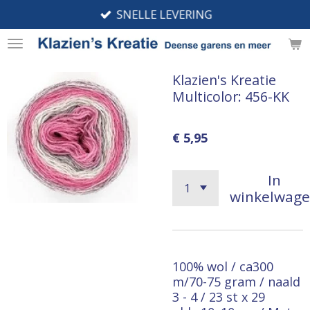
SNELLE LEVERING
Ga
direct
naar
de
Klazien's Kreatie
hoofdinhoud
Multicolor: 456-KK
€ 5,95
In
winkelwag
100% wol / ca300
m/70-75 gram / naald
3 - 4 / 23 st x 29