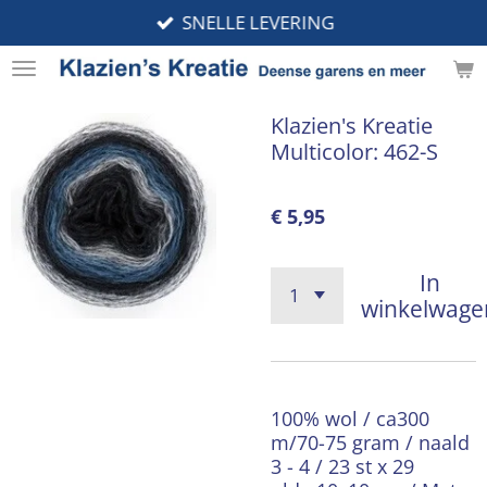
SNELLE LEVERING
Ga
direct
naar
de
Klazien's Kreatie
hoofdinhoud
Multicolor: 462-S
€ 5,95
In
winkelwage
100% wol / ca300
m/70-75 gram / naald
3 - 4 / 23 st x 29