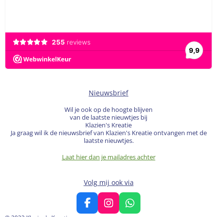
Nieuwsbrief
Wil je ook op de hoogte blijven
van de laatste nieuwtjes bij
Klazien's Kreatie
Ja graag wil ik de nieuwsbrief van Klazien's Kreatie ontvangen met de
laatste nieuwtjes.
Laat hier dan je mailadres achter
Volg mij ook via
F
I
W
a
n
h