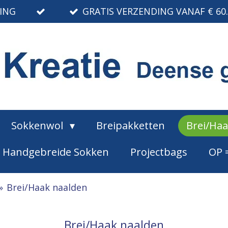
RING
GRATIS VERZENDING VANAF € 60
Sokkenwol
Breipakketten
Brei/Ha
Handgebreide Sokken
Projectbags
OP 
»
Brei/Haak naalden
Brei/Haak naalden