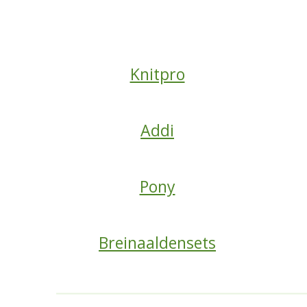
Knitpro
Addi
Pony
Breinaaldensets