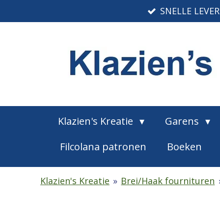
SNELLE LEVE
Ga
direct
naar
de
hoofdinhoud
Klazien's Kreatie
Garens
Filcolana patronen
Boeken
Klazien's Kreatie
»
Brei/Haak fournituren