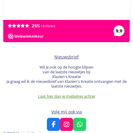
Nieuwsbrief
Wil je ook op de hoogte blijven
van de laatste nieuwtjes bij
Klazien's Kreatie
Ja graag wil ik de nieuwsbrief van Klazien's Kreatie ontvangen met de
laatste nieuwtjes.
Laat hier dan je mailadres achter
Volg mij ook via
F
I
W
a
n
h