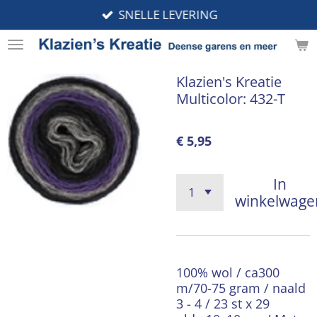
SNELLE LEVERING
Ga
direct
naar
de
Klazien's Kreatie
hoofdinhoud
Multicolor: 432-T
€ 5,95
In
winkelwage
100% wol / ca300
m/70-75 gram / naald
3 - 4 / 23 st x 29