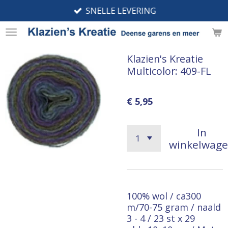
SNELLE LEVERING
Ga
direct
naar
de
Klazien's Kreatie
hoofdinhoud
Multicolor: 409-FL
€ 5,95
In
winkelwag
100% wol / ca300
m/70-75 gram / naald
3 - 4 / 23 st x 29