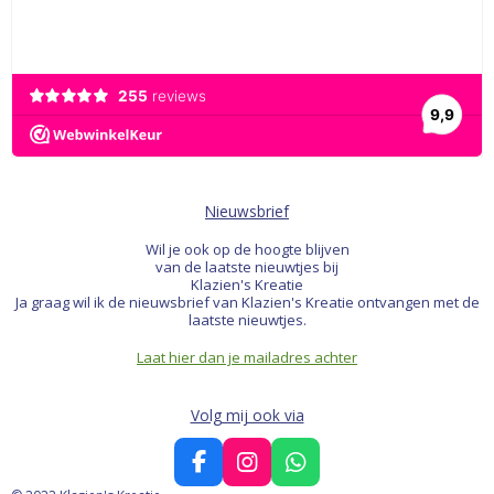
Nieuwsbrief
Wil je ook op de hoogte blijven
van de laatste nieuwtjes bij
Klazien's Kreatie
Ja graag wil ik de nieuwsbrief van Klazien's Kreatie ontvangen met de
laatste nieuwtjes.
Laat hier dan je mailadres achter
Volg mij ook via
F
I
W
a
n
h