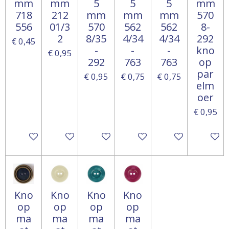
mm
mm
5
5
5
mm
718
212
mm
mm
mm
570
556
01/3
570
562
562
8-
2
8/35
4/34
4/34
292
€ 0,45
-
-
-
kno
€ 0,95
292
763
763
op
par
€ 0,95
€ 0,75
€ 0,75
elm
oer
€ 0,95
In winkelwagen
In winkelwagen
In winkelwagen
In winkelwagen
In winkelwagen
In win
Kno
Kno
Kno
Kno
op
op
op
op
ma
ma
ma
ma