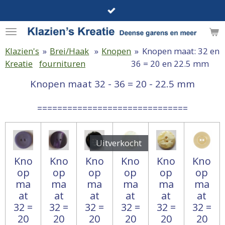
Ga
direct
naar
de
Klazien's
»
Brei/Haak
»
Knopen
»
Knopen maat: 32 en
hoofdinhoud
Kreatie
fournituren
36 = 20 en 22.5 mm
Knopen maat 32 - 36 = 20 - 22.5 mm
==============================
Uitverkocht
Kno
Kno
Kno
Kno
Kno
Kno
op
op
op
op
op
op
ma
ma
ma
ma
ma
ma
at
at
at
at
at
at
32 =
32 =
32 =
32 =
32 =
32 =
20
20
20
20
20
20