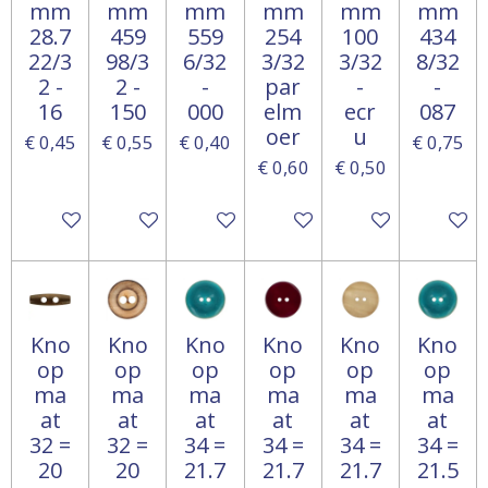
mm
mm
mm
mm
mm
mm
28.7
459
559
254
100
434
22/3
98/3
6/32
3/32
3/32
8/32
2 -
2 -
-
par
-
-
16
150
000
elm
ecr
087
oer
u
€ 0,45
€ 0,55
€ 0,40
€ 0,75
€ 0,60
€ 0,50
In winkelwagen
In winkelwagen
In winkelwagen
Houd mij op de hoogte
In winkelwagen
In win
Kno
Kno
Kno
Kno
Kno
Kno
op
op
op
op
op
op
ma
ma
ma
ma
ma
ma
at
at
at
at
at
at
32 =
32 =
34 =
34 =
34 =
34 =
20
20
21.7
21.7
21.7
21.5