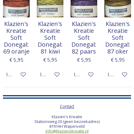
Klazien's
Klazien's
Klazien's
Klazien's
Kreatie
Kreatie
Kreatie
Kreatie
Soft
Soft
Soft
Soft
Donegal:
Donegal:
Donegal:
Donegal:
69 oranje
81 kiwi
82 paars
87 oker
€ 5,95
€ 5,95
€ 5,95
€ 5,95
In winkelwagen
In winkelwagen
In winkelwagen
In winkelw
Contact
Klazien's Kreatie
Stationsweg 20 (geen bezoekadres)
8191AH Wapenveld
info@klazienskreatie.nl