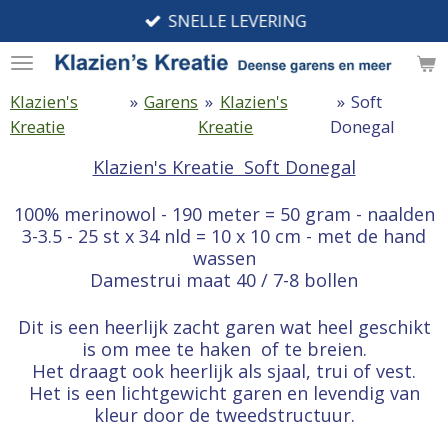
SNELLE LEVERING
Ga
direct
naar
de
Klazien's
»
Garens
»
Klazien's
»
Soft
hoofdinhoud
Kreatie
Kreatie
Donegal
Klazien's Kreatie Soft Donegal
100% merinowol - 190 meter = 50 gram - naalden
3-3.5 - 25 st x 34 nld = 10 x 10 cm - met de hand
wassen
Damestrui maat 40 / 7-8 bollen
Dit is een heerlijk zacht garen wat heel geschikt
is om mee te haken of te breien.
Het draagt ook heerlijk als sjaal, trui of vest.
Het is een lichtgewicht garen en levendig van
kleur door de tweedstructuur.