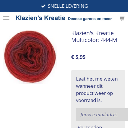
SNELLE LEVERING
Ga
direct
naar
de
Klazien's Kreatie
hoofdinhoud
Multicolor: 444-M
€ 5,95
Laat het me weten
wanneer dit
product weer op
voorraad is.
Verzenden