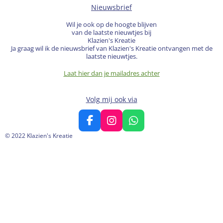
Nieuwsbrief
Wil je ook op de hoogte blijven
van de laatste nieuwtjes bij
Klazien's Kreatie
Ja graag wil ik de nieuwsbrief van Klazien's Kreatie ontvangen met de
laatste nieuwtjes.
Laat hier dan je mailadres achter
Volg mij ook via
F
I
W
a
n
h
© 2022 Klazien's Kreatie
c
s
a
e
t
t
b
a
s
o
g
A
o
r
p
k
a
p
m