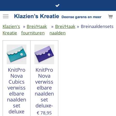
Ga
direct
naar
de
Klazien's
»
Brei/Haak
»
Brei/Haak
»
Breinaaldensets
hoofdinhoud
Kreatie
fournituren
naalden
KnitPro
KnitPro
Nova
Nova
Cubics
verwiss
verwiss
elbare
elbare
naalden
naalden
set
set
deluxe-
deluxe
€ 78,95