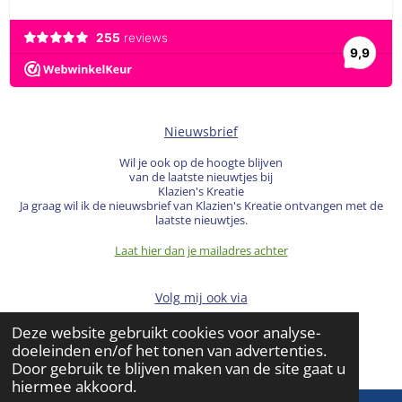
Nieuwsbrief
Wil je ook op de hoogte blijven
van de laatste nieuwtjes bij
Klazien's Kreatie
Ja graag wil ik de nieuwsbrief van Klazien's Kreatie ontvangen met de
laatste nieuwtjes.
Laat hier dan je mailadres achter
Volg mij ook via
Deze website gebruikt cookies voor analyse-
F
I
W
doeleinden en/of het tonen van advertenties.
a
n
h
© 2022 Klazien's Kreatie
Door gebruik te blijven maken van de site gaat u
c
s
a
hiermee akkoord.
e
t
t