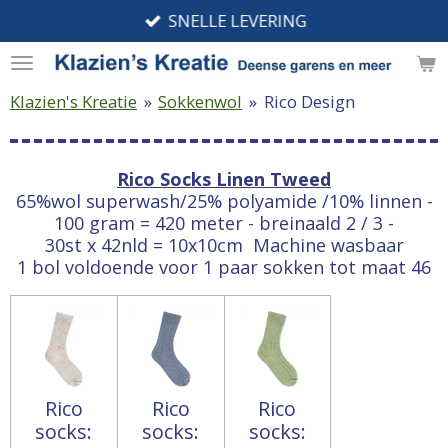
SNELLE LEVERING
Ga
direct
naar
de
Klazien's Kreatie
»
Sokkenwol
»
Rico Design
hoofdinhoud
Rico Socks Linen Tweed
65%wol superwash/25% polyamide /10% linnen -
100 gram = 420 meter - breinaald 2 / 3 -
30st x 42nld = 10x10cm
Machine wasbaar
1 bol voldoende voor 1 paar sokken tot maat 46
Rico
Rico
Rico
socks:
socks:
socks: