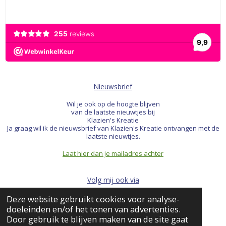
Nieuwsbrief
Wil je ook op de hoogte blijven
van de laatste nieuwtjes bij
Klazien's Kreatie
Ja graag wil ik de nieuwsbrief van Klazien's Kreatie ontvangen met de
laatste nieuwtjes.
Laat hier dan je mailadres achter
Volg mij ook via
Deze website gebruikt cookies voor analyse-
F
I
W
doeleinden en/of het tonen van advertenties.
a
n
h
© 2022 Klazien's Kreatie
Door gebruik te blijven maken van de site gaat
c
s
a