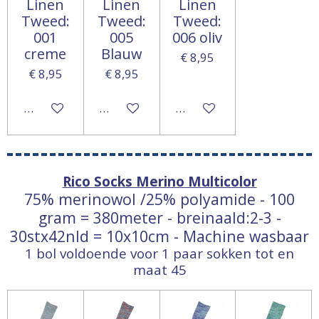
Linen
Linen
Linen
Tweed:
Tweed:
Tweed:
001
005
006 oliv
creme
Blauw
€ 8,95
€ 8,95
€ 8,95
In winkelwagen
In winkelwagen
In winkelwagen
Rico Socks Merino Multicolor
75% merinowol /25% polyamide - 100
gram = 380meter - breinaald:2-3 -
30stx42nld = 10x10cm - Machine wasbaar
1 bol voldoende voor 1 paar sokken tot en
maat 45