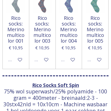
Rico
Rico
Rico
Rico
socks:
socks:
socks:
socks:
Merino
Merino
Merino
Merino
multico
multico
multico
multico
lor 001
lor 003
lor 004
lor 005
€ 10,95
€ 10,95
€ 10,95
€ 10,95
In winkelwagen
In winkelwagen
In winkelwagen
In winkelwa
Rico Socks Soft Spin
75% wol superwash/25% polyamide - 100
gram = 400meter - breinaald:2-3 -
30stx42nld = 10x10cm - Machine wasbaar
1 bol voldoende voor 1 paar sokken tot