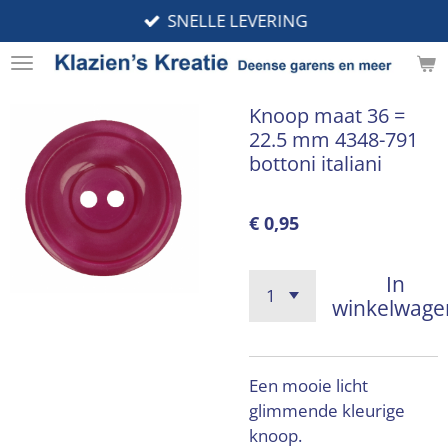
SNELLE LEVERING
Ga
direct
naar
de
Knoop maat 36 =
hoofdinhoud
22.5 mm 4348-791
bottoni italiani
€ 0,95
In
winkelwage
Een mooie licht
glimmende kleurige
knoop.