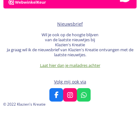
Nieuwsbrief
Wil je ook op de hoogte blijven
van de laatste nieuwtjes bij
Klazien's Kreatie
Ja graag wil ik de nieuwsbrief van Klazien's Kreatie ontvangen met de
laatste nieuwtjes.
Laat hier dan je mailadres achter
Volg mij ook via
F
I
W
a
n
h
© 2022 Klazien's Kreatie
c
s
a
e
t
t
b
a
s
o
g
A
o
r
p