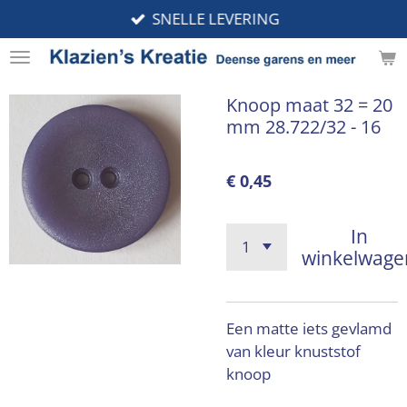
SNELLE LEVERING
Ga
direct
naar
de
Knoop maat 32 = 20
hoofdinhoud
mm 28.722/32 - 16
€ 0,45
In
winkelwage
Een matte iets gevlamd
van kleur knuststof
knoop