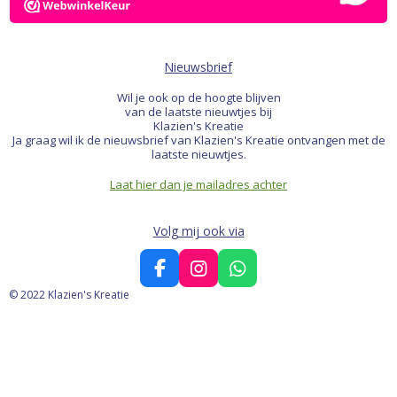
Nieuwsbrief
Wil je ook op de hoogte blijven
van de laatste nieuwtjes bij
Klazien's Kreatie
Ja graag wil ik de nieuwsbrief van Klazien's Kreatie ontvangen met de
laatste nieuwtjes.
Laat hier dan je mailadres achter
Volg mij ook via
F
I
W
a
n
h
© 2022 Klazien's Kreatie
c
s
a
e
t
t
b
a
s
o
g
A
o
r
p