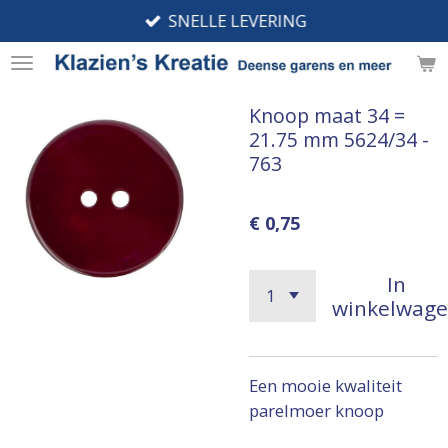
SNELLE LEVERING
Ga
direct
naar
de
Knoop maat 34 =
hoofdinhoud
21.75 mm 5624/34 -
763
€ 0,75
In
winkelwag
Een mooie kwaliteit
parelmoer knoop