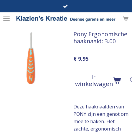
Ga
direct
naar
de
Pony Ergonomische
hoofdinhoud
haaknaald: 3.00
€ 9,95
In
winkelwagen
Deze haaknaalden van
PONY zijn een genot om
mee te haken. Het
zachte, ergonomisch