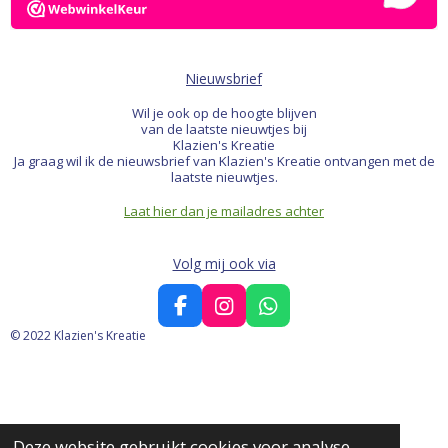
Nieuwsbrief
Wil je ook op de hoogte blijven
van de laatste nieuwtjes bij
Klazien's Kreatie
Ja graag wil ik de nieuwsbrief van Klazien's Kreatie ontvangen met de
laatste nieuwtjes.
Laat hier dan je mailadres achter
Volg mij ook via
F
I
W
a
n
h
© 2022 Klazien's Kreatie
c
s
a
e
t
t
b
a
s
o
g
A
o
r
p
Deze website gebruikt cookies voor analyse-