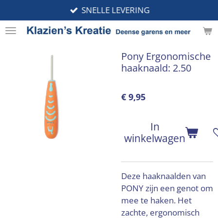
SNELLE LEVERING
Ga
direct
naar
de
Pony Ergonomische
hoofdinhoud
haaknaald: 2.50
€ 9,95
In
winkelwagen
Deze haaknaalden van
PONY zijn een genot om
mee te haken. Het
zachte, ergonomisch