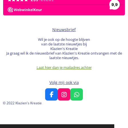
Nieuwsbrief
Wil je ook op de hoogte blijven
van de laatste nieuwtjes bij
Klazien's Kreatie
Ja graag wil ik de nieuwsbrief van Klazien's Kreatie ontvangen met de
laatste nieuwtjes.
Laat hier dan je mailadres achter
Volg mij ook via
F
I
W
a
n
h
© 2022 Klazien's Kreatie
c
s
a
e
t
t
b
a
s
o
g
A