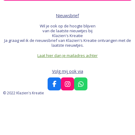
Nieuwsbrief
Wil je ook op de hoogte blijven
van de laatste nieuwtjes bij
Klazien's Kreatie
Ja graag wil ik de nieuwsbrief van Klazien's Kreatie ontvangen met de
laatste nieuwtjes.
Laat hier dan je mailadres achter
Volg mij ook via
F
I
W
a
n
h
© 2022 Klazien's Kreatie
c
s
a
e
t
t
b
a
s
o
g
A
o
r
p
k
a
p
m