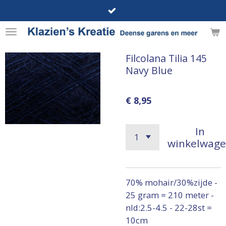
Ga
direct
naar
de
Filcolana Tilia 145
hoofdinhoud
Navy Blue
€ 8,95
In
winkelwag
70% mohair/30%zijde -
25 gram = 210 meter -
nld:2.5-4.5 - 22-28st =
10cm