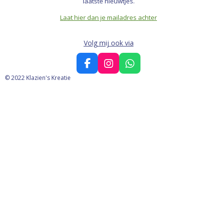
laatste nieuwtjes.
Laat hier dan je mailadres achter
Volg mij ook via
F
I
W
a
n
h
© 2022 Klazien's Kreatie
c
s
a
e
t
t
b
a
s
o
g
A
o
r
p
k
a
p
m