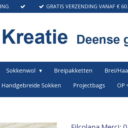
RING
GRATIS VERZENDING VANAF € 60
Sokkenwol
Breipakketten
Brei/Ha
Handgebreide Sokken
Projectbags
OP 
Filcolana Merci: 