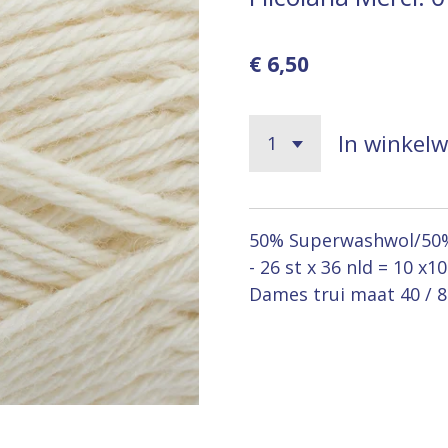
€ 6,50
In winkel
50% Superwashwol/50% k
- 26 st x 36 nld = 10 x
Dames trui maat 40 / 8