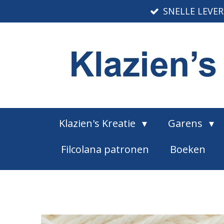
SNELLE LEVE
Ga
direct
naar
de
hoofdinhoud
Klazien's Kreatie
Garens
Filcolana patronen
Boeken