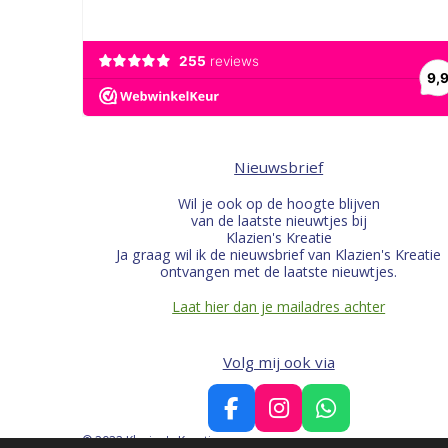
Nieuwsbrief
Wil je ook op de hoogte blijven
van de laatste nieuwtjes bij
Klazien's Kreatie
Ja graag wil ik de nieuwsbrief van Klazien's Kreatie
ontvangen met de laatste nieuwtjes.
Laat hier dan je mailadres achter
Volg mij ook via
F
I
W
a
n
h
© 2022 Klazien's Kreatie