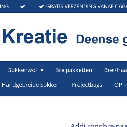
RING
GRATIS VERZENDING VANAF € 60.
Sokkenwol
Breipakketten
Brei/Haa
Handgebreide Sokken
Projectbags
OP 
Addi rondbreinaa