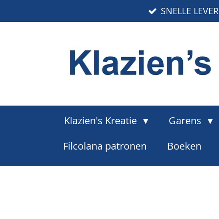
SNELLE LEVE
Ga
direct
naar
de
hoofdinhoud
Klazien's Kreatie
Garens
Filcolana patronen
Boeken