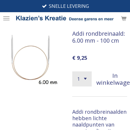
SNELLE LEVERING
Ga
direct
naar
de
Addi rondbreinaald:
hoofdinhoud
6.00 mm - 100 cm
€ 9,25
In
winkelwag
Addi rondbreinaalden
hebben lichte
naaldpunten van