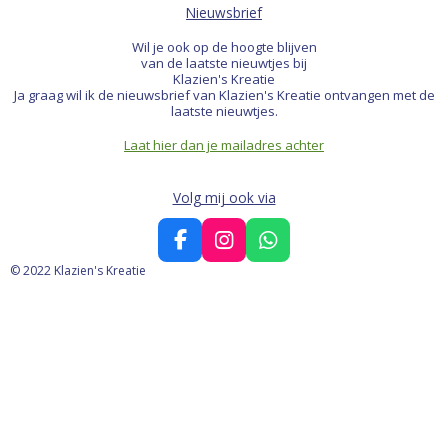
Nieuwsbrief
Wil je ook op de hoogte blijven
van de laatste nieuwtjes bij
Klazien's Kreatie
Ja graag wil ik de nieuwsbrief van Klazien's Kreatie ontvangen met de
laatste nieuwtjes.
Laat hier dan je mailadres achter
Volg mij ook via
F
I
W
a
n
h
© 2022 Klazien's Kreatie
c
s
a
e
t
t
b
a
s
o
g
A
o
r
p
k
a
p
m