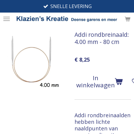
SNELLE LEVERING
Ga
direct
naar
de
Addi rondbreinaald:
hoofdinhoud
4.00 mm - 80 cm
€ 8,25
In
winkelwagen
Addi rondbreinaalden
hebben lichte
naaldpunten van