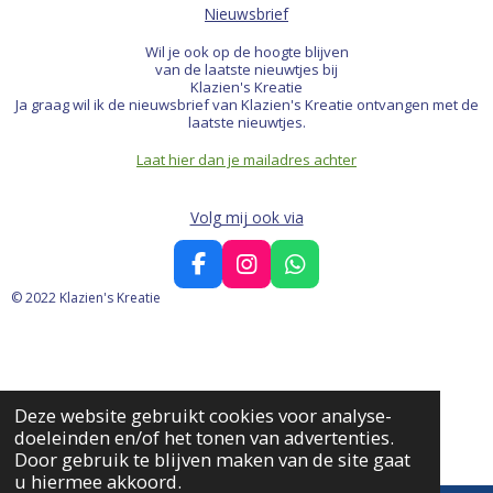
Nieuwsbrief
Wil je ook op de hoogte blijven
van de laatste nieuwtjes bij
Klazien's Kreatie
Ja graag wil ik de nieuwsbrief van Klazien's Kreatie ontvangen met de
laatste nieuwtjes.
Laat hier dan je mailadres achter
Volg mij ook via
F
I
W
a
n
h
© 2022 Klazien's Kreatie
c
s
a
e
t
t
b
a
s
o
g
A
o
r
p
Deze website gebruikt cookies voor analyse-
k
a
p
doeleinden en/of het tonen van advertenties.
m
Door gebruik te blijven maken van de site gaat
u hiermee akkoord.