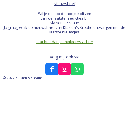
Nieuwsbrief
Wil je ook op de hoogte blijven
van de laatste nieuwtjes bij
Klazien's Kreatie
Ja graag wil ik de nieuwsbrief van Klazien's Kreatie ontvangen met de
laatste nieuwtjes.
Laat hier dan je mailadres achter
Volg mij ook via
F
I
W
a
n
h
© 2022 Klazien's Kreatie
c
s
a
e
t
t
b
a
s
o
g
A
o
r
p
k
a
p
m