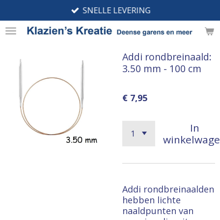
SNELLE LEVERING
Ga
direct
naar
de
Addi rondbreinaald:
hoofdinhoud
3.50 mm - 100 cm
€ 7,95
In
winkelwag
Addi rondbreinaalden
hebben lichte
naaldpunten van