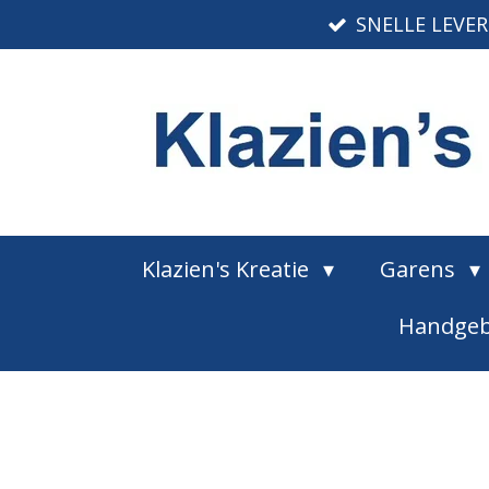
SNELLE LEVE
Ga
direct
naar
de
hoofdinhoud
Klazien's Kreatie
Garens
Handgeb