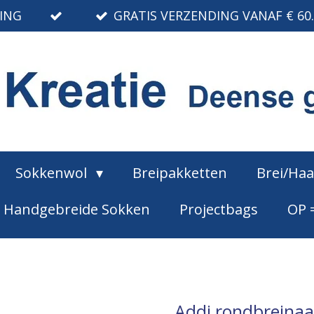
RING
GRATIS VERZENDING VANAF € 60
Sokkenwol
Breipakketten
Brei/Ha
Handgebreide Sokken
Projectbags
OP 
Addi rondbreinaa