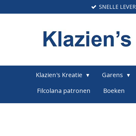
SNELLE LEVE
Ga
direct
naar
de
hoofdinhoud
Klazien's Kreatie
Garens
Filcolana patronen
Boeken