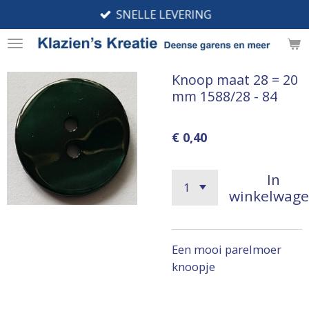
SNELLE LEVERING
Ga
direct
naar
de
Knoop maat 28 = 20
hoofdinhoud
mm 1588/28 - 84
€ 0,40
In
winkelwag
Een mooi parelmoer
knoopje