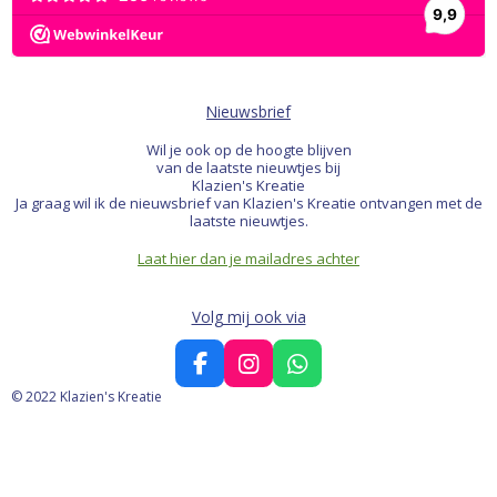
Nieuwsbrief
Wil je ook op de hoogte blijven
van de laatste nieuwtjes bij
Klazien's Kreatie
Ja graag wil ik de nieuwsbrief van Klazien's Kreatie ontvangen met de
laatste nieuwtjes.
Laat hier dan je mailadres achter
Volg mij ook via
F
I
W
a
n
h
© 2022 Klazien's Kreatie
c
s
a
e
t
t
b
a
s
o
g
A