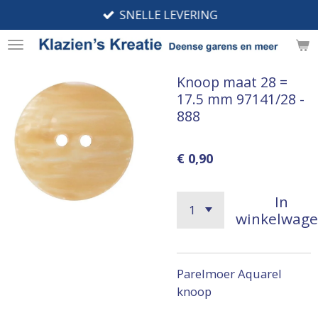
SNELLE LEVERING
Ga
direct
naar
de
Knoop maat 28 =
hoofdinhoud
17.5 mm 97141/28 -
888
€ 0,90
In
winkelwag
Parelmoer Aquarel
knoop