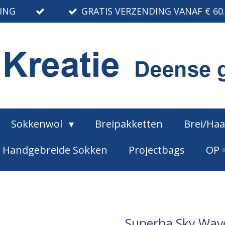
RING
GRATIS VERZENDING VANAF € 60
Sokkenwol
Breipakketten
Brei/Ha
Handgebreide Sokken
Projectbags
OP 
Superba Sky Wave