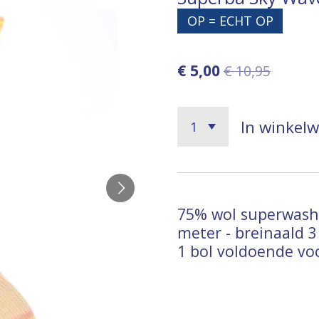
OP = ECHT OP
€ 5,00
€ 10,95
In winkel
75% wol superwash/
meter - breinaald 3 
1 bol voldoende vo