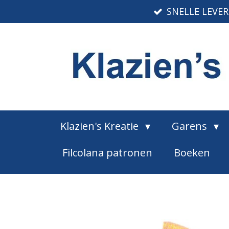
SNELLE LEVE
Ga
direct
naar
de
hoofdinhoud
Klazien's Kreatie
Garens
Filcolana patronen
Boeken