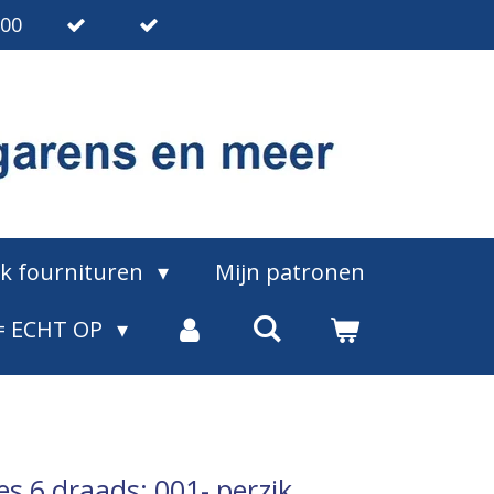
.00
ak fournituren
Mijn patronen
= ECHT OP
s 6 draads: 001- perzik