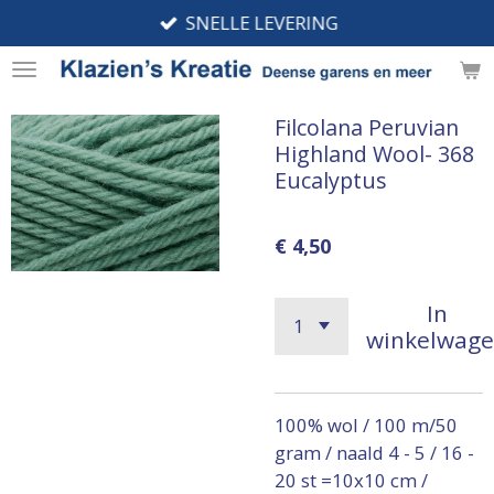
SNELLE LEVERING
Ga
direct
naar
de
Filcolana Peruvian
hoofdinhoud
Highland Wool- 368
Eucalyptus
€ 4,50
In
winkelwag
100% wol / 100 m/50
gram / naald 4 - 5 / 16 -
20 st =10x10 cm /