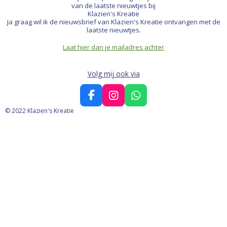
van de laatste nieuwtjes bij
Klazien's Kreatie
Ja graag wil ik de nieuwsbrief van Klazien's Kreatie ontvangen met de
laatste nieuwtjes.
Laat hier dan je mailadres achter
Volg mij ook via
F
I
W
a
n
h
© 2022 Klazien's Kreatie
c
s
a
e
t
t
b
a
s
o
g
A
o
r
p
k
a
p
m