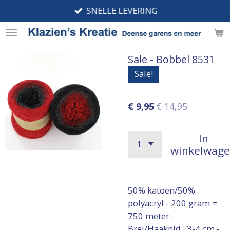
SNELLE LEVERING
Ga
direct
naar
de
Sale - Bobbel 8531
hoofdinhoud
Sale!
€ 9,95
€ 14,95
In
winkelwag
50% katoen/50%
polyacryl - 200 gram =
750 meter -
Brei/Haaknld.: 3-4 cm -