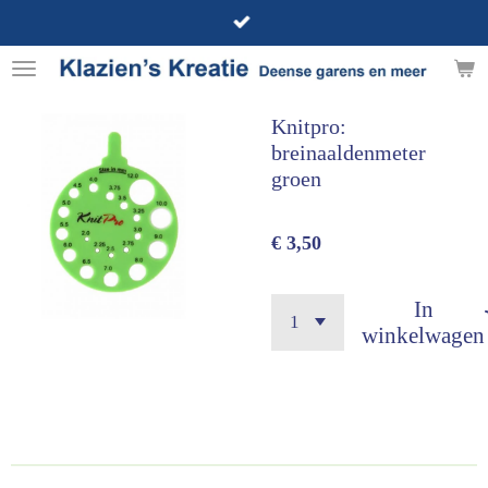
Ga
direct
naar
de
Knitpro:
hoofdinhoud
breinaaldenmeter
groen
€ 3,50
In
winkelwagen