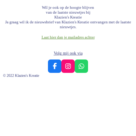
Wil je ook op de hoogte blijven
van de laatste nieuwtjes bij
Klazien's Kreatie
Ja graag wil ik de nieuwsbrief van Klazien's Kreatie ontvangen met de laatste
nieuwtjes.
Laat hier dan je mailadres achter
Volg mij ook via
F
I
W
a
n
h
© 2022 Klazien's Kreatie
c
s
a
e
t
t
b
a
s
o
g
A
o
r
p
k
a
p
m