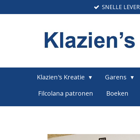
SNELLE LEVE
Ga
direct
naar
de
hoofdinhoud
Klazien's Kreatie
Garens
Filcolana patronen
Boeken