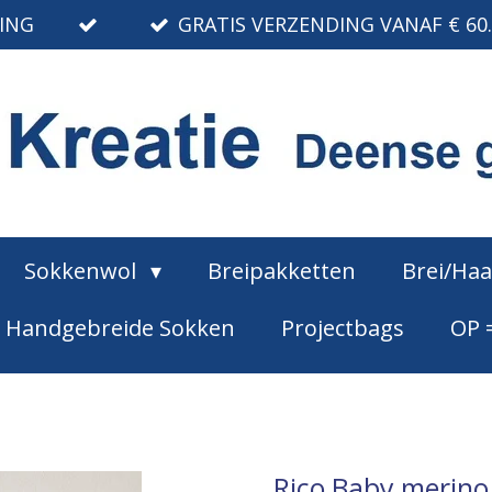
RING
GRATIS VERZENDING VANAF € 60
Sokkenwol
Breipakketten
Brei/Ha
Handgebreide Sokken
Projectbags
OP 
Rico Baby merino 