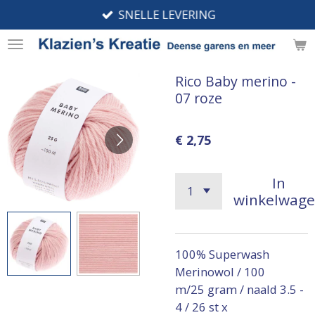
SNELLE LEVERING
Ga
direct
naar
de
Rico Baby merino -
hoofdinhoud
07 roze
€ 2,75
In
winkelwag
100% Superwash
Merinowol / 100
m/25 gram / naald 3.5 -
4 / 26 st x