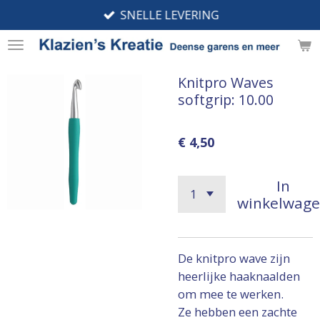
SNELLE LEVERING
Ga
direct
naar
de
Knitpro Waves
hoofdinhoud
softgrip: 10.00
€ 4,50
In
winkelwag
De knitpro wave zijn
heerlijke haaknaalden
om mee te werken.
Ze hebben een zachte