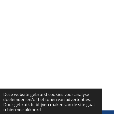
b
a
s
o
g
A
o
r
p
k
a
p
m
Deze website gebruikt cookies voor analyse-
doeleinden en/of het tonen van advertenties.
Door gebruik te blijven maken van de site gaat
u hiermee akkoord.