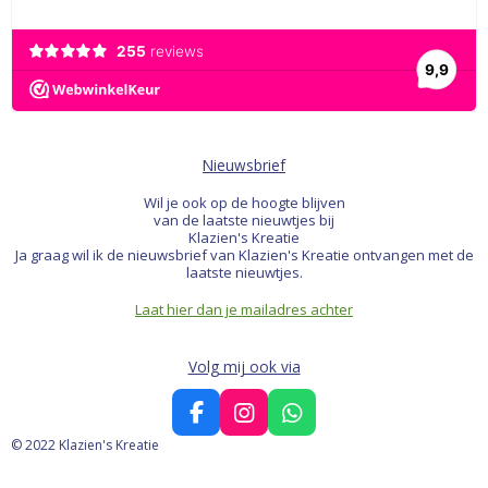
Nieuwsbrief
Wil je ook op de hoogte blijven
van de laatste nieuwtjes bij
Klazien's Kreatie
Ja graag wil ik de nieuwsbrief van Klazien's Kreatie ontvangen met de
laatste nieuwtjes.
Laat hier dan je mailadres achter
Volg mij ook via
F
I
W
a
n
h
© 2022 Klazien's Kreatie
c
s
a
e
t
t