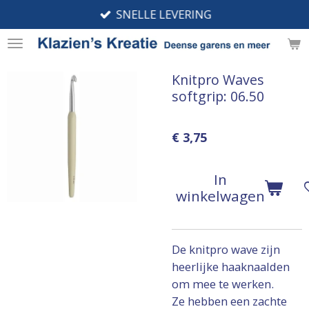
SNELLE LEVERING
Ga
direct
naar
de
Knitpro Waves
hoofdinhoud
softgrip: 06.50
€ 3,75
In
winkelwagen
De knitpro wave zijn
heerlijke haaknaalden
om mee te werken.
Ze hebben een zachte