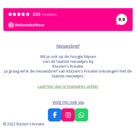
Nieuwsbrief
Wil je ook op de hoogte blijven
van de laatste nieuwtjes bij
Klazien's Kreatie
Ja graag wil ik de nieuwsbrief van Klazien's Kreatie ontvangen met de
laatste nieuwtjes.
Laat hier dan je mailadres achter
Volg mij ook via
F
I
W
a
n
h
© 2022 Klazien's Kreatie
c
s
a
e
t
t