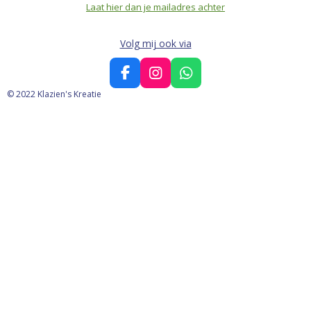
Laat hier dan je mailadres achter
Volg mij ook via
F
I
W
a
n
h
© 2022 Klazien's Kreatie
c
s
a
e
t
t
b
a
s
o
g
A
o
r
p
k
a
p
m