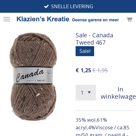
SNELLE LEVERING
Ga
direct
naar
de
Sale - Canada
hoofdinhoud
Tweed 467
Sale!
€ 1,25
€ 1,95
In
winkelwag
35% wol,61%
acryl,4%Viscose / ca.85
m/50 gram / naald 4 -