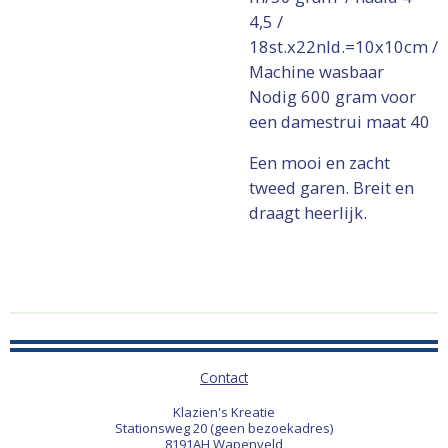
4,5 /
18st.x22nld.=10x10cm /
Machine wasbaar
Nodig 600 gram voor
een damestrui maat 40
Een mooi en zacht
tweed garen. Breit en
draagt heerlijk.
Contact
Klazien's Kreatie
Stationsweg 20 (geen bezoekadres)
8191AH Wapenveld