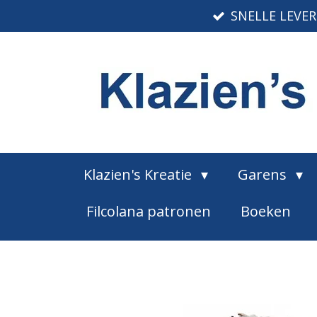
SNELLE LEVE
Ga
direct
naar
de
hoofdinhoud
Klazien's Kreatie
Garens
Filcolana patronen
Boeken