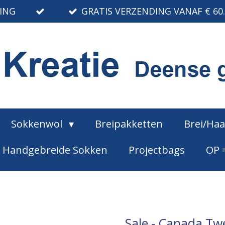
RING
GRATIS VERZENDING VANAF € 60
Sokkenwol
Breipakketten
Brei/Ha
Handgebreide Sokken
Projectbags
OP 
Sale - Canada Tw