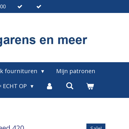
.00
ak fournituren
Mijn patronen
= ECHT OP
eed 420
Sale!