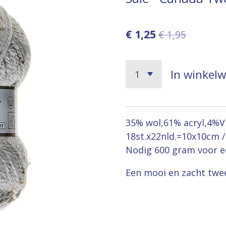
€ 1,25
€ 1,95
In winkel
35% wol,61% acryl,4%Vi
18st.x22nld.=10x10cm 
Nodig 600 gram voor e
Een mooi en zacht twee