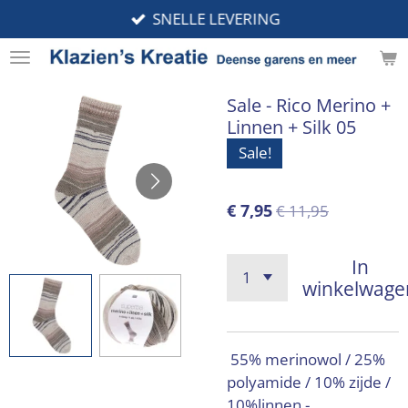
SNELLE LEVERING
Ga
direct
naar
de
Sale - Rico Merino +
hoofdinhoud
Linnen + Silk 05
Sale!
€ 7,95
€ 11,95
In
winkelwage
55% merinowol / 25%
polyamide / 10% zijde /
10%linnen -