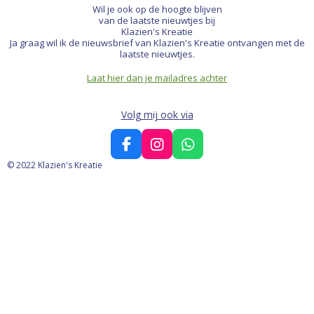
Wil je ook op de hoogte blijven
van de laatste nieuwtjes bij
Klazien's Kreatie
Ja graag wil ik de nieuwsbrief van Klazien's Kreatie ontvangen met de
laatste nieuwtjes.
Laat hier dan je mailadres achter
Volg mij ook via
F
I
W
a
n
h
© 2022 Klazien's Kreatie
c
s
a
e
t
t
b
a
s
o
g
A
o
r
p
k
a
p
m