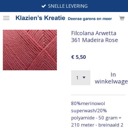
SNELLE LEVERING
Ga
direct
naar
de
Filcolana Arwetta
hoofdinhoud
361 Madeira Rose
€ 5,50
In
winkelwag
80%merinowol
superwash/20%
polyamide - 50 gram =
210 meter - breinaald 2