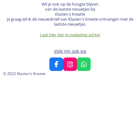
Wil je ook op de hoogte blijven
van de laatste nieuwtjes bij
Klazien's Kreatie
Ja graag wil ik de nieuwsbrief van Klazien's Kreatie ontvangen met de
laatste nieuwtjes.
Laat hier dan je mailadres achter
Volg mij ook via
F
I
W
a
n
h
© 2022 Klazien's Kreatie
c
s
a
e
t
t
b
a
s
o
g
A
o
r
p
k
a
p
m