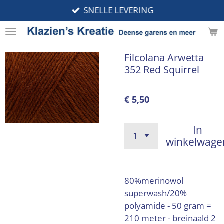
SNELLE LEVERING
Ga
direct
naar
de
Filcolana Arwetta
hoofdinhoud
352 Red Squirrel
€ 5,50
In
winkelwage
80%merinowol
superwash/20%
polyamide - 50 gram =
210 meter - breinaald 2