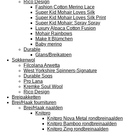
Rico Design
Fashion Cotton Merino Lace
Super Kid Mohair Loves Silk
Super Kid Mohair Loves Silk Print
Super Kid Mohair: Spray Spray
Luxury Alpaca Cotton Fusion
Mohair Rainbows
Make It Blümchen
Baby merino
Durable
Glans/Breikatoen
Sokkenwol
Filcolana Arwetta
West Yorkshire Spinners-Signature
Durable Soqs
Pro Lana
Kremke Soul Wool
Rico Design
Breipakketten
Brei/Haak fournituren
Brei/Haak naalden
Knitpro
Knitpro Nova Metal rondbreinaalden
Knitpro Bamboo rondbreinaalden
Knitpro Zing rondbreinaalden