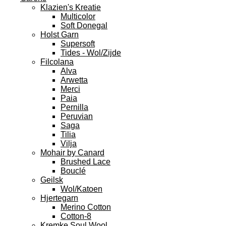
Klazien's Kreatie
Multicolor
Soft Donegal
Holst Garn
Supersoft
Tides - Wol/Zijde
Filcolana
Alva
Arwetta
Merci
Paia
Pernilla
Peruvian
Saga
Tilia
Vilja
Mohair by Canard
Brushed Lace
Bouclé
Geilsk
Wol/Katoen
Hjertegarn
Merino Cotton
Cotton-8
Kremke Soul Wool