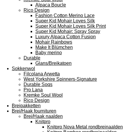
Alpaca Boucle
Rico Design
Fashion Cotton Merino Lace
Super Kid Mohair Loves Silk
Super Kid Mohair Loves Silk Print
Super Kid Mohair: Spray Spray
Luxury Alpaca Cotton Fusion
Mohair Rainbows
Make It Blümchen
Baby merino
Durable
Glans/Breikatoen
Sokkenwol
Filcolana Arwetta
West Yorkshire Spinners-Signature
Durable Soqs
Pro Lana
Kremke Soul Wool
Rico Design
Breipakketten
Brei/Haak fournituren
Brei/Haak naalden
Knitpro
Knitpro Nova Metal rondbreinaalden