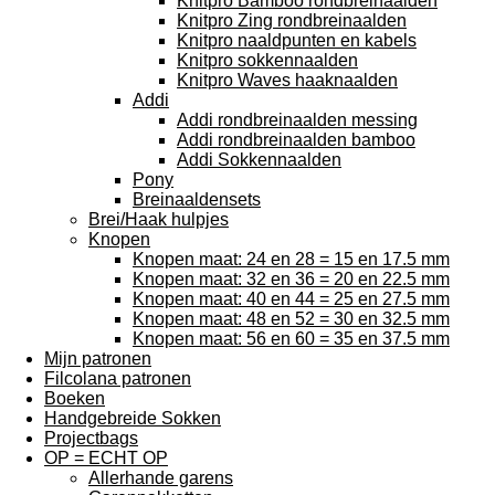
Knitpro Bamboo rondbreinaalden
Knitpro Zing rondbreinaalden
Knitpro naaldpunten en kabels
Knitpro sokkennaalden
Knitpro Waves haaknaalden
Addi
Addi rondbreinaalden messing
Addi rondbreinaalden bamboo
Addi Sokkennaalden
Pony
Breinaaldensets
Brei/Haak hulpjes
Knopen
Knopen maat: 24 en 28 = 15 en 17.5 mm
Knopen maat: 32 en 36 = 20 en 22.5 mm
Knopen maat: 40 en 44 = 25 en 27.5 mm
Knopen maat: 48 en 52 = 30 en 32.5 mm
Knopen maat: 56 en 60 = 35 en 37.5 mm
Mijn patronen
Filcolana patronen
Boeken
Handgebreide Sokken
Projectbags
OP = ECHT OP
Allerhande garens