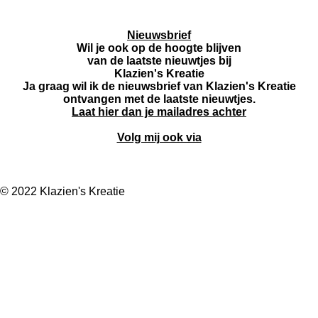
Nieuwsbrief
Wil je ook op de hoogte blijven
van de laatste nieuwtjes bij
Klazien's Kreatie
Ja graag wil ik de nieuwsbrief van Klazien's Kreatie
ontvangen met de laatste nieuwtjes.
Laat hier dan je mailadres achter
Volg mij ook via
F
I
W
a
n
h
© 2022 Klazien's Kreatie
c
s
a
e
t
t
b
a
s
o
g
A
o
r
p
k
a
p
m