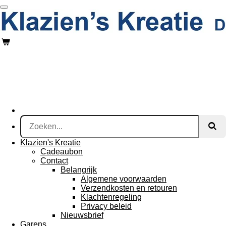
Ga
direct
naar
de
hoofdinhoud
Klazien's Kreatie
Cadeaubon
Contact
Belangrijk
Algemene voorwaarden
Verzendkosten en retouren
Klachtenregeling
Privacy beleid
Nieuwsbrief
Garens