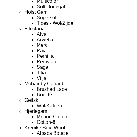
Multicolor
Soft Donegal
Holst Garn
Supersoft
Tides - Wol/Zijde
Filcolana
Alva
Arwetta
Merci
Paia
Pernilla
Peruvian
Saga
Tilia
Vilja
Mohair by Canard
Brushed Lace
Bouclé
Geilsk
Wol/Katoen
Hjertegarn
Merino Cotton
Cotton-8
Kremke Soul Wool
Alpaca Boucle