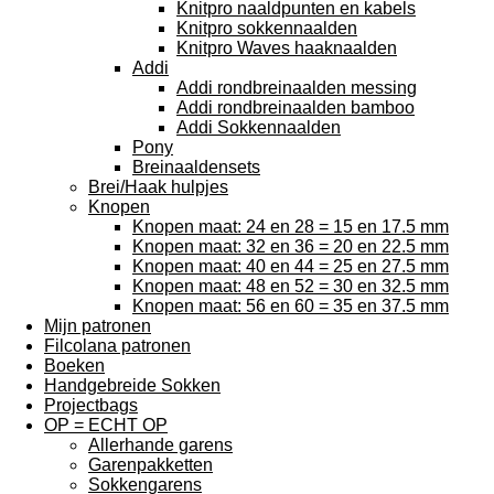
Knitpro naaldpunten en kabels
Knitpro sokkennaalden
Knitpro Waves haaknaalden
Addi
Addi rondbreinaalden messing
Addi rondbreinaalden bamboo
Addi Sokkennaalden
Pony
Breinaaldensets
Brei/Haak hulpjes
Knopen
Knopen maat: 24 en 28 = 15 en 17.5 mm
Knopen maat: 32 en 36 = 20 en 22.5 mm
Knopen maat: 40 en 44 = 25 en 27.5 mm
Knopen maat: 48 en 52 = 30 en 32.5 mm
Knopen maat: 56 en 60 = 35 en 37.5 mm
Mijn patronen
Filcolana patronen
Boeken
Handgebreide Sokken
Projectbags
OP = ECHT OP
Allerhande garens
Garenpakketten
Sokkengarens