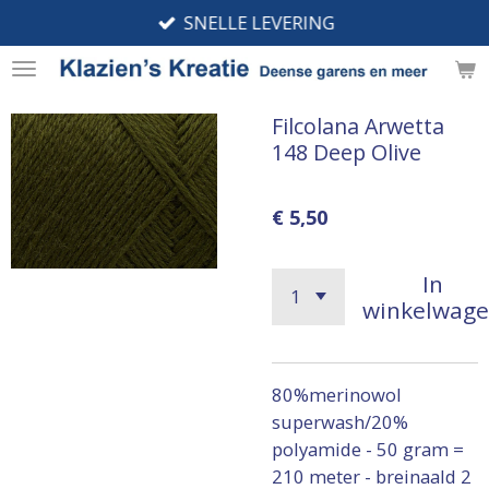
SNELLE LEVERING
Ga
direct
naar
de
Filcolana Arwetta
hoofdinhoud
148 Deep Olive
€ 5,50
In
winkelwag
80%merinowol
superwash/20%
polyamide - 50 gram =
210 meter - breinaald 2