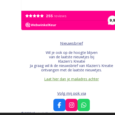
Nieuwsbrief
Wil je ook op de hoogte blijven
van de laatste nieuwtjes bij
Klazien's Kreatie
Ja graag wil ik de nieuwsbrief van Klazien's Kreatie
ontvangen met de laatste nieuwtjes.
Laat hier dan je mailadres achter
Volg mij ook via
F
I
W
a
n
h
© 2022 Klazien's Kreatie