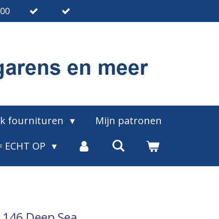
.00
ak fournituren
Mijn patronen
= ECHT OP
a 146 Deep Sea