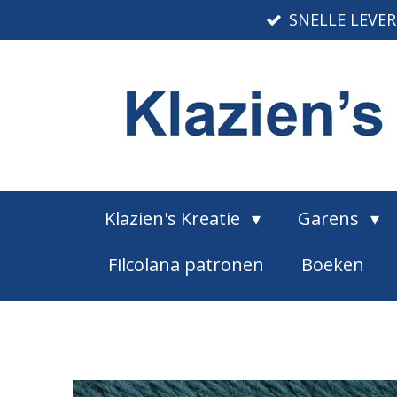
SNELLE LEVE
Ga
direct
naar
de
hoofdinhoud
Klazien's Kreatie
Garens
Filcolana patronen
Boeken