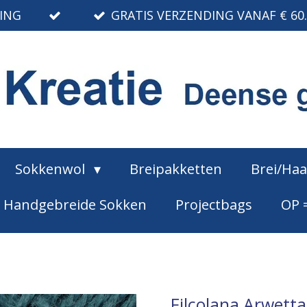
RING
GRATIS VERZENDING VANAF € 60
Sokkenwol
Breipakketten
Brei/Ha
Handgebreide Sokken
Projectbags
OP 
Filcolana Arwett