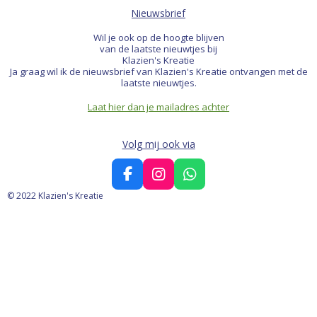
Nieuwsbrief
Wil je ook op de hoogte blijven
van de laatste nieuwtjes bij
Klazien's Kreatie
Ja graag wil ik de nieuwsbrief van Klazien's Kreatie ontvangen met de
laatste nieuwtjes.
Laat hier dan je mailadres achter
Volg mij ook via
F
I
W
a
n
h
© 2022 Klazien's Kreatie
c
s
a
e
t
t
b
a
s
o
g
A
o
r
p
k
a
p
m