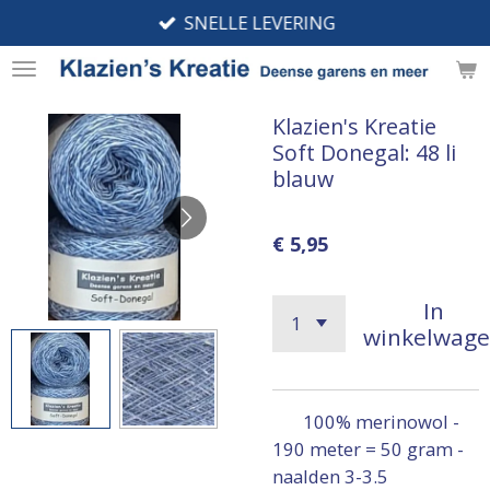
SNELLE LEVERING
Ga
direct
naar
de
Klazien's Kreatie
hoofdinhoud
Soft Donegal: 48 li
blauw
€ 5,95
In
winkelwag
100% merinowol -
190 meter = 50 gram -
naalden 3-3.5