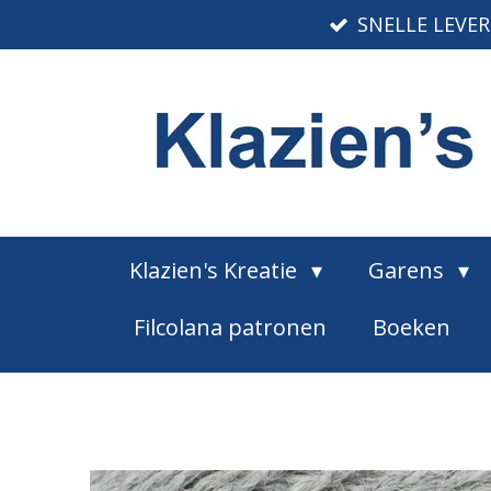
SNELLE LEVE
Ga
direct
naar
de
hoofdinhoud
Klazien's Kreatie
Garens
Filcolana patronen
Boeken