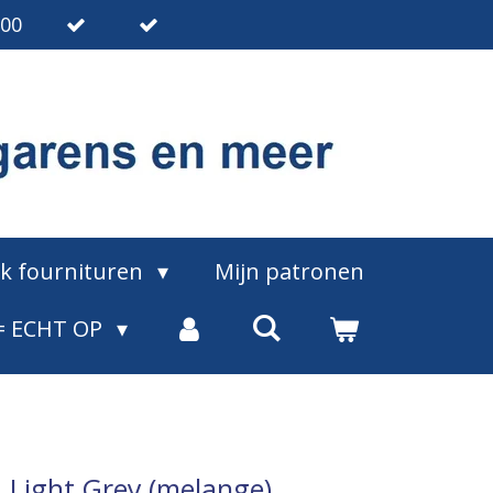
.00
ak fournituren
Mijn patronen
= ECHT OP
1 Light Grey (melange)