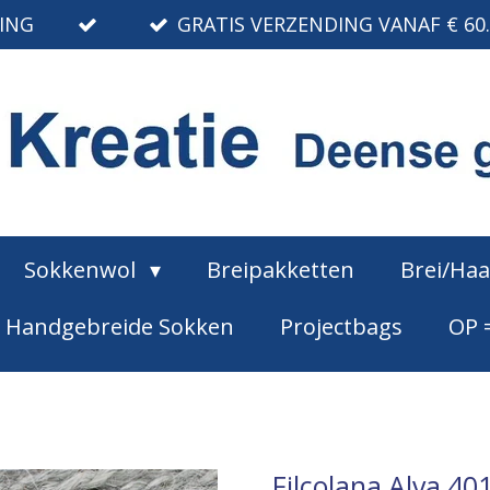
RING
GRATIS VERZENDING VANAF € 60
Sokkenwol
Breipakketten
Brei/Ha
Handgebreide Sokken
Projectbags
OP 
Filcolana Alva 40