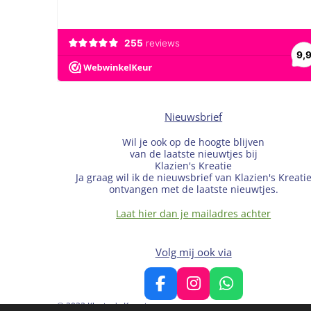
Nieuwsbrief
Wil je ook op de hoogte blijven
van de laatste nieuwtjes bij
Klazien's Kreatie
Ja graag wil ik de nieuwsbrief van Klazien's Kreati
ontvangen met de laatste nieuwtjes.
Laat hier dan je mailadres achter
Volg mij ook via
F
I
W
a
n
h
© 2022 Klazien's Kreatie