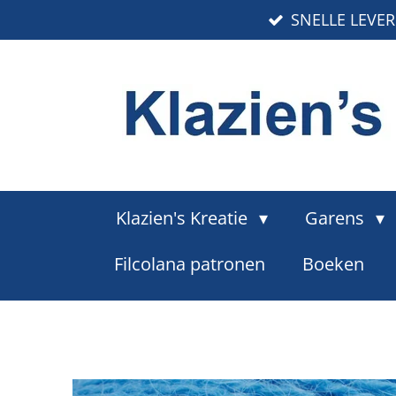
SNELLE LEVE
Ga
direct
naar
de
hoofdinhoud
Klazien's Kreatie
Garens
Filcolana patronen
Boeken