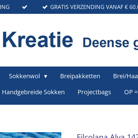
RING
GRATIS VERZENDING VANAF € 60.
Sokkenwol
Breipakketten
Brei/Haa
Handgebreide Sokken
Projectbags
OP 
Filcolana Alva 14