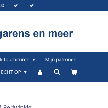
00
k fournituren
Mijn patronen
= ECHT OP
2 Periwinkle